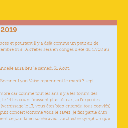
 2019
nces et pourtant il y a déjà comme un petit air de 
tembre (NB l'ARTelier sera en congès d'été du 17/08 au 
nuelle aura lieu le samedi 31 Août.
n Boesner Lyon Vaise reprennent le mardi 3 sept.
mbre car comme tout les ans il y a les forum des 
 le 14 les cours finissent plus tôt car j'ai l'expo des 
 (vernissage le 13, vous êtes bien entendu tous conviés) 
e puis concert (comme vous le savez, je fais partie d'un 
ment ce jour là en soirée avec L'orchestre symphonique 