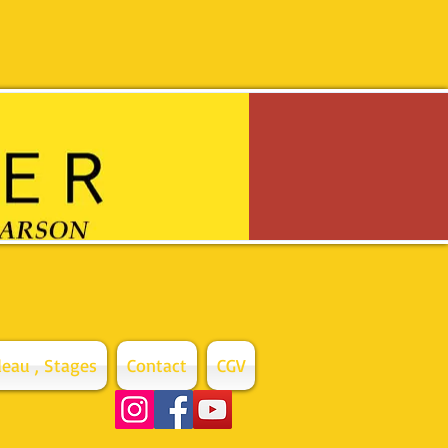
eau , Stages
Contact
CGV