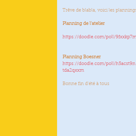
Trêve de blabla, voici les planning
Planning de l'atelier
https://doodle.com/poll/9fxxkp
Planning Boesner
https://doodle.com/poll/h5acst9n
tda2qxxm
Bonne fin d'été à tous