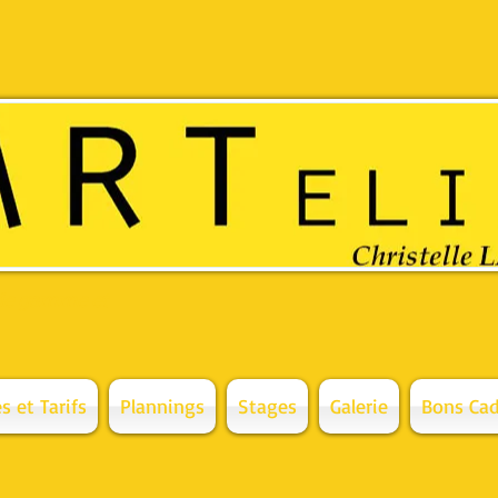
 de gamme et
s et Tarifs
Plannings
Stages
Galerie
Bons Cad