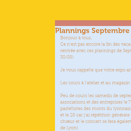
Plannings Septembre
Bonjour à tous,
Ce n'est pas encore la fin des vaca
rentrée avec ces plannings de Sep
30/08).
Je vous rappelle que votre expo an
Les cours à l'atelier et au magasi
Peu de cours les samedis de septe
associations et des entreprises le 7;
pastellistes des monts du lyonnais
et le 28 car j'ai répétition général
chœur et le concert se fera égale
de Lyon).