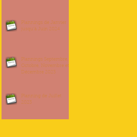
Plannings de Janvier
jusqu’à Juin 2024
Plannings Septembre,
Octobre, Novembre et
Décembre 2023
Planning de Juillet
2023