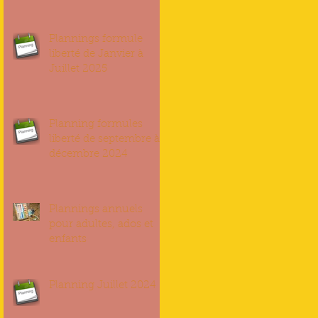
Plannings formule
liberté de Janvier à
Juillet 2025
Planning formules
liberté de septembre à
décembre 2024
Plannings annuels
pour adultes, ados et
enfants
Planning Juillet 2024