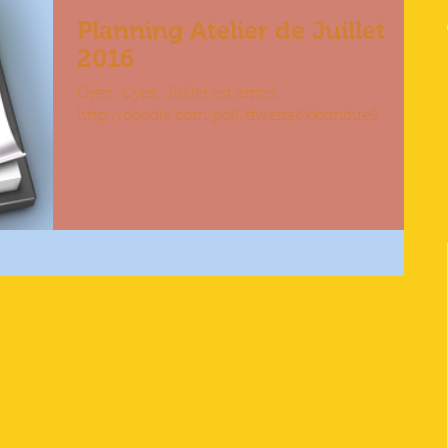
Planning Atelier de Juillet
2016
Oyez, Oyez, Juillet est arrivé!
http://doodle.com/poll/tfweisa6kkxmdue9