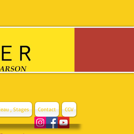
eau , Stages
Contact
CGV