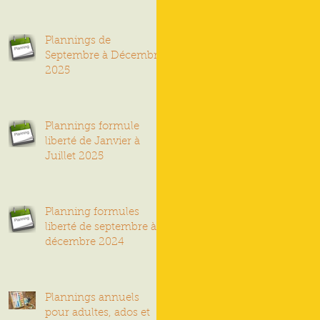
Plannings de
Septembre à Décembre
2025
Plannings formule
liberté de Janvier à
Juillet 2025
Planning formules
liberté de septembre à
décembre 2024
Plannings annuels
pour adultes, ados et