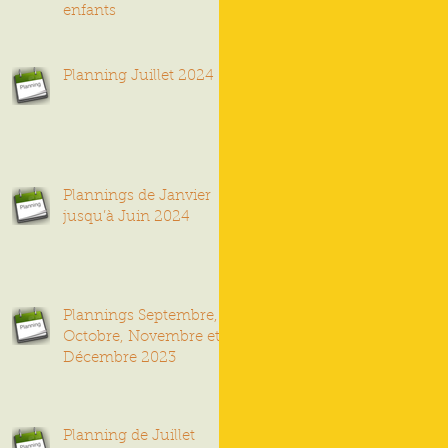
enfants
Planning Juillet 2024
Plannings de Janvier
jusqu’à Juin 2024
Plannings Septembre,
Octobre, Novembre et
Décembre 2023
Planning de Juillet