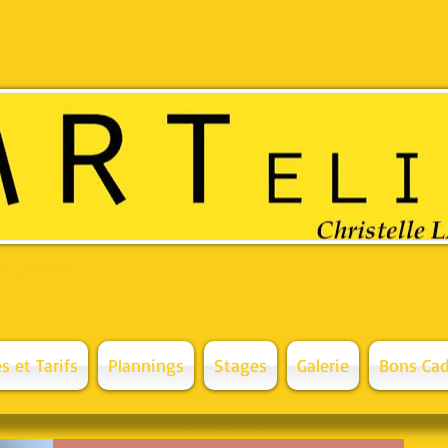
 de gamme et
s et Tarifs
Plannings
Stages
Galerie
Bons Cad