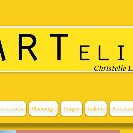
 de gamme et
s et Tarifs
Plannings
Stages
Galerie
Bons Cad