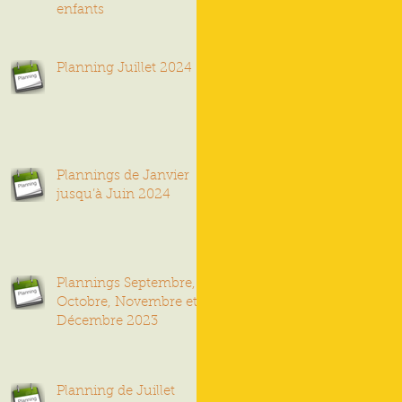
enfants
Planning Juillet 2024
Plannings de Janvier
jusqu’à Juin 2024
Plannings Septembre,
Octobre, Novembre et
Décembre 2023
Planning de Juillet