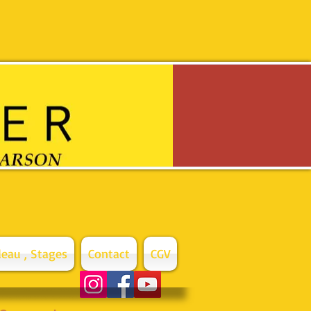
eau , Stages
Contact
CGV