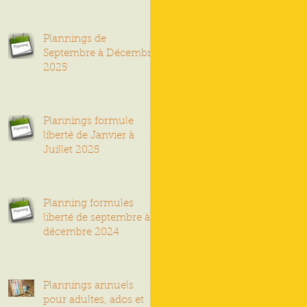
Plannings de
Septembre à Décembre
2025
Plannings formule
liberté de Janvier à
Juillet 2025
Planning formules
liberté de septembre à
décembre 2024
Plannings annuels
pour adultes, ados et