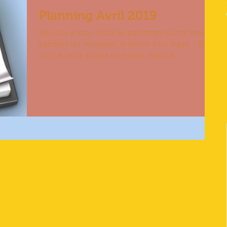
Planning Avril 2019
Bonjour à tous, Voici les plannings d'Avril avec,
pendant les vacances, le retour d'un stage :) Eh
oui, ça va de mieux en mieux. Merci à...