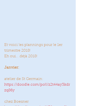
Et voici les plannings pour le 1er 
trimestre 2018!
Eh oui.. .déjà 2018! 
Janvier:
atelier de St Germain:
https://doodle.com/poll/z2t44ay3kdr
zq86y
chez Boesner