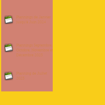
Plannings de Janvier
jusqu’à Juin 2024
Plannings Septembre,
Octobre, Novembre et
Décembre 2023
Planning de Juillet
2023