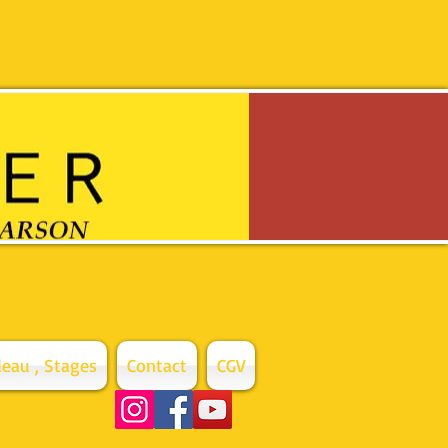
eau , Stages
Contact
CGV