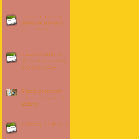
Plannings formule
liberté de Janvier à
Juillet 2025
Planning formules
liberté de septembre à
décembre 2024
Plannings annuels
pour adultes, ados et
enfants
Planning Juillet 2024