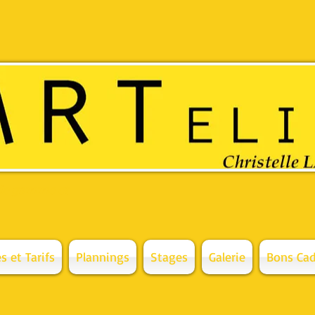
 de gamme et
s et Tarifs
Plannings
Stages
Galerie
Bons Cad