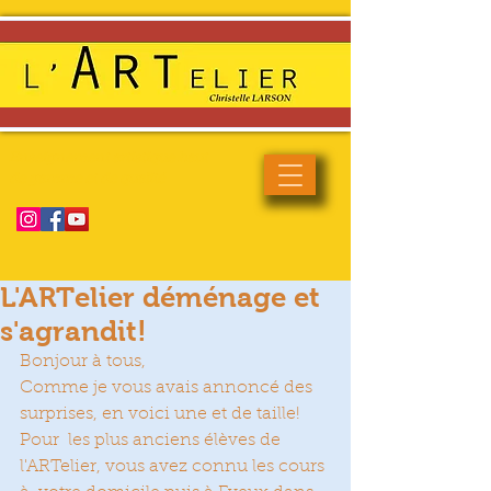
Enseignement artistique haut
de gamme et de qualité
L'ARTelier déménage et
s'agrandit!
Bonjour à tous,
Comme je vous avais annoncé des 
surprises, en voici une et de taille! 
Pour  les plus anciens élèves de 
l'ARTelier, vous avez connu les cours 