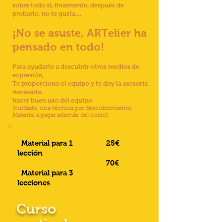
sobre todo si, finalmente, después de
probarlo, no te gusta....
¡No se asuste, ARTelier ha
pensado en todo!
Para ayudarte a descubrir otros medios de
expresión,
Te proporciono el equipo y te doy la asesoría
necesaria.
hacer buen uso del equipo
(cuidado, una técnica por descubrimiento.
Material a pagar además del curso).
Material para 1
25€
lección
70€
Material para 3
lecciones
Curso