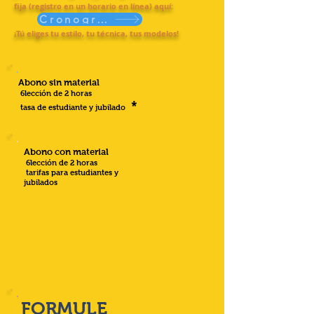
fija (registro en un horario en línea) aquí:
Cronograma
¡Tú eliges tu estilo, tu técnica, tus modelos!
Abono sin material
6
lección de 2 horas
*
tasa de estudiante y jubilado
Abono con material
6
lección de 2 horas
tarifas para estudiantes y
jubilados
FORMULE