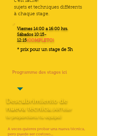
c'est facile!
sujets et techniques différents
à chaque stage.
Viernes 14:00 a 16:00 hrs.
Sábados 10:15-
12:15
(COMPLETO)
* prix pour un stage de 3h
Programme des stages ici
Descubrimiento de
nueva técnica.
(ARTelier
te proporciona tu equipo)
A veces quieres probar una nueva técnica,
pero puede ser costoso...