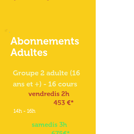
Abonnements
Adultes
Groupe 2 adulte (16
ans et +) - 16 cours
vendredis 2h
453 €*
14h - 16h
samedis 3h
675€*