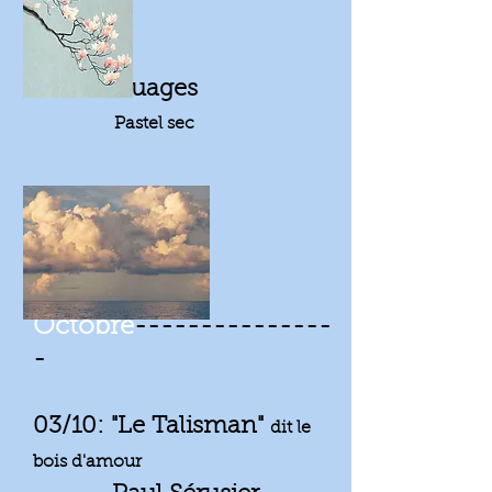
19/09: Nuages
Pastel sec
Octobre
---------------
-
03/10: "Le Talisman"
dit le
bois d'amour