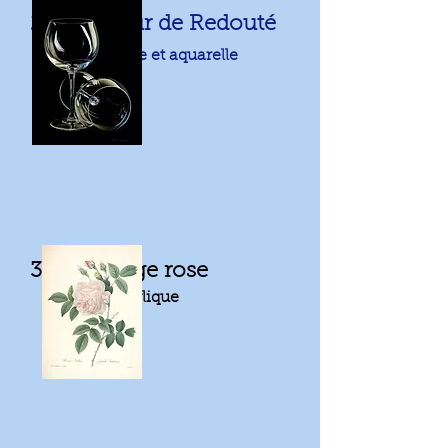
23/01: Fleur de Redouté
Encre et aquarelle
30/01: Plage rose
Acrylique