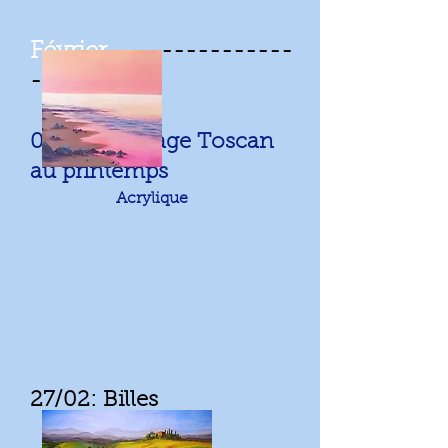
Février
---------------
--
06/02: Paysage Toscan
au printemps
Acrylique
27/02: Billes
Fusain