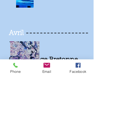
Avril
------------------
-
03/04: Plage Bretonne
Pastel sec
Phone
Email
Facebook