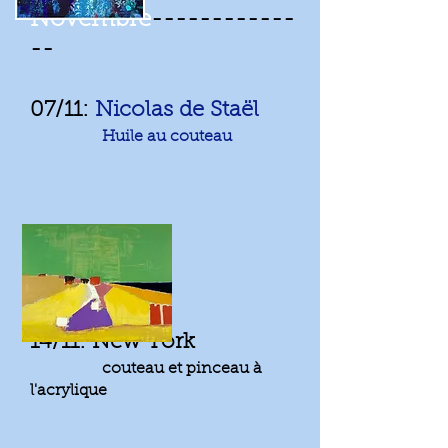
Novembre
------------
--
07/11: ​
Nicolas de Staël
Huile au couteau
14/11: New York
couteau et pinceau à
l'
acrylique