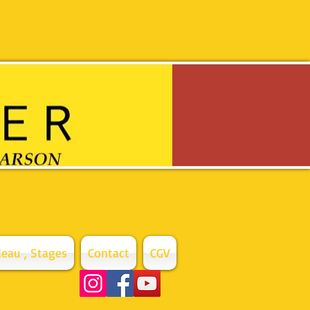
eau , Stages
Contact
CGV