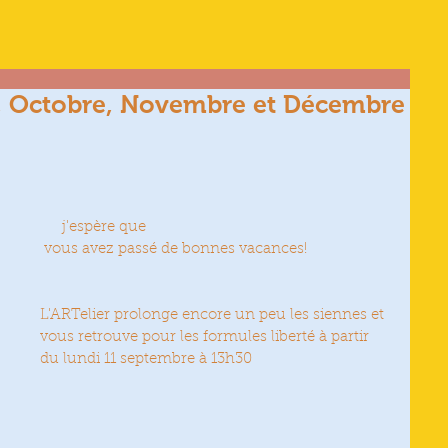
, Octobre, Novembre et Décembre
                                                                            j'espère que
 vous avez passé de bonnes vacances! 
L'ARTelier prolonge encore un peu les siennes et 
vous retrouve pour les formules liberté à partir 
du lundi 11 septembre à 13h30 