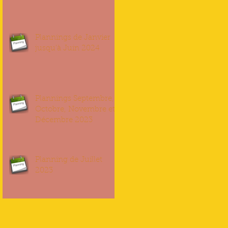
Plannings de Janvier
jusqu’à Juin 2024
Plannings Septembre,
Octobre, Novembre et
Décembre 2023
Planning de Juillet
2023