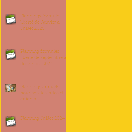
Plannings formule
liberté de Janvier à
Juillet 2025
Planning formules
liberté de septembre à
décembre 2024
Plannings annuels
pour adultes, ados et
enfants
Planning Juillet 2024