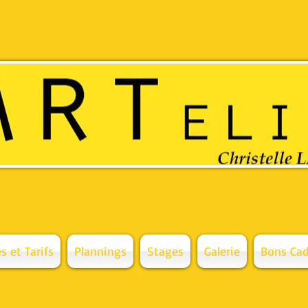
 de gamme et
s et Tarifs
Plannings
Stages
Galerie
Bons Cad