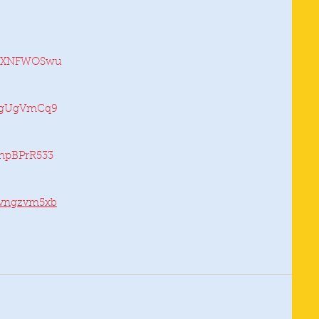
hSSXNFWOSwu
QngUgVmCq9
npBPrR533
9vngzvm5xb