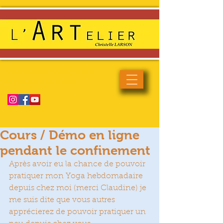
Enseignement artistique haut
de gamme et de qualité
Cours / Démo en ligne
pendant le confinement
Après avoir eu la chance de pouvoir 
pratiquer mon Yoga hebdomadaire 
depuis chez moi (merci Claudine) je 
me suis dite que vous autres 
apprécierez de pouvoir pratiquer un 