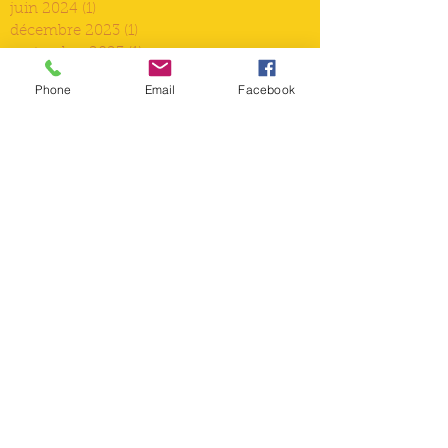
juin 2024
(1)
1 post
décembre 2023
(1)
1 post
septembre 2023
(1)
1 post
juin 2023
(1)
1 post
Phone
Email
Facebook
mars 2023
(2)
2 posts
décembre 2022
(2)
2 posts
septembre 2022
(2)
2 posts
août 2022
(2)
2 posts
juin 2022
(1)
1 post
mai 2022
(1)
1 post
avril 2022
(1)
1 post
mars 2022
(1)
1 post
février 2022
(1)
1 post
janvier 2022
(2)
2 posts
décembre 2021
(2)
2 posts
novembre 2021
(1)
1 post
octobre 2021
(1)
1 post
septembre 2021
(2)
2 posts
août 2021
(2)
2 posts
juillet 2021
(1)
1 post