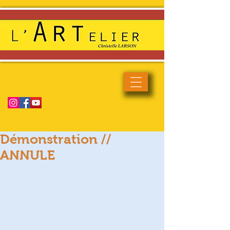
Enseignement artistique haut
de gamme et de qualité
Démonstration //
ANNULE