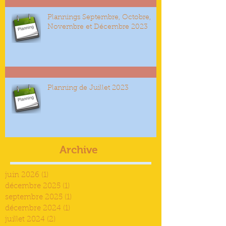
Plannings Septembre, Octobre,
Novembre et Décembre 2023
Planning de Juillet 2023
Archive
juin 2026
(1)
1 post
décembre 2025
(1)
1 post
septembre 2025
(1)
1 post
décembre 2024
(1)
1 post
juillet 2024
(2)
2 posts