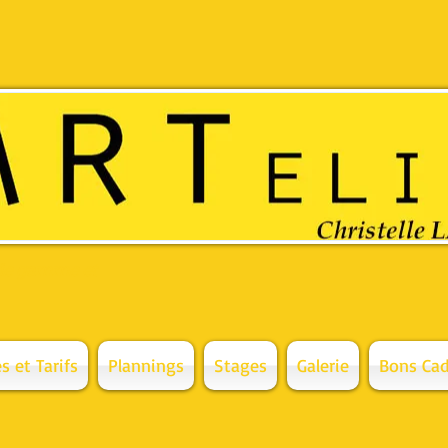
 de gamme et
s et Tarifs
Plannings
Stages
Galerie
Bons Cad