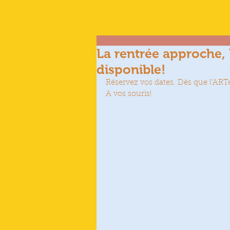
La rentrée approche,
disponible!
Réservez vos dates. Dès que l'ARTeli
A vos souris! 