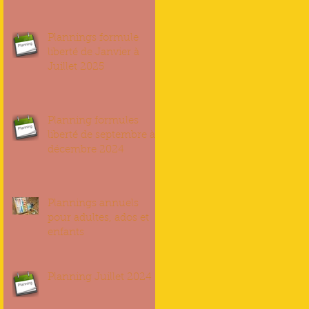
Plannings formule
liberté de Janvier à
Juillet 2025
Planning formules
liberté de septembre à
décembre 2024
Plannings annuels
pour adultes, ados et
enfants
Planning Juillet 2024