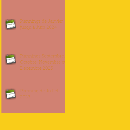
Plannings de Janvier
jusqu’à Juin 2024
Plannings Septembre,
Octobre, Novembre et
Décembre 2023
Planning de Juillet
2023