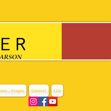
eau , Stages
Contact
CGV